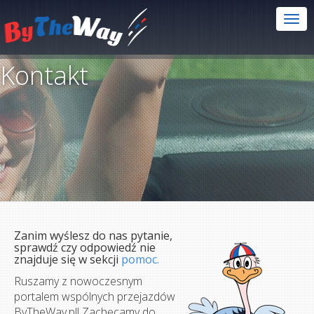
Kontakt
Zanim wyślesz do nas pytanie,
sprawdź czy odpowiedź nie
znajduje się w sekcji
pomoc.
Ruszamy z nowoczesnym
portalem wspólnych przejazdów
ByTheWay.pl! Zachęcamy do