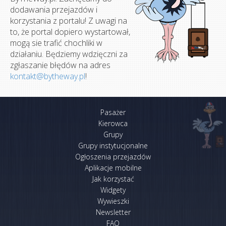
dodawania przejazdów i
korzystania z portalu! Z uwagi na
to, że portal dopiero wystartował,
mogą sie trafić chochliki w
działaniu. Będziemy wdzięczni za
zgłaszanie błędów na adres
kontakt@bytheway.pl
!
Pasażer
Kierowca
Grupy
Grupy instytucjonalne
Ogłoszenia przejazdów
Aplikacje mobilne
Jak korzystać
Widgety
Wywieszki
Newsletter
FAQ