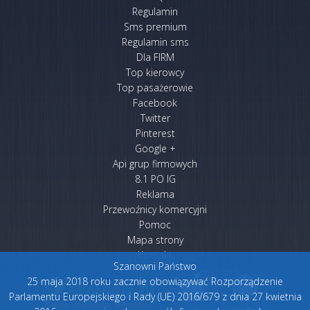
Regulamin
Sms premium
Regulamin sms
Dla FIRM
Top kierowcy
Top pasażerowie
Facebook
Twitter
Pinterest
Google +
Api grup firmowych
8.1 PO IG
Reklama
Przewoźnicy komercyjni
Pomoc
Mapa strony
Kontakt
Szanowni Państwo
25 maja 2018 roku zacznie obowiązywać Rozporządzenie
Parlamentu Europejskiego i Rady (UE) 2016/679 z dnia 27 kwietnia