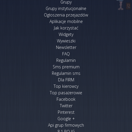
Grupy
Grupy instytucjonalne
Ogłoszenia przejazdów
Aplikacje mobilne
Jak korzystać
Widgety
Wywieszki
Newsletter
FAQ
Regulamin
Sms premium
Regulamin sms
Dla FIRM
Top kierowcy
Top pasażerowie
Facebook
Twitter
Pinterest
Google +
Api grup firmowych
8.1 PO IG