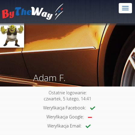
Adam F.
Ostatnie logowanie:
czwartek, 5 lutego, 14:41
Weryfikacja Facebook:
Weryfikacja Google:
Weryfikacja Email: