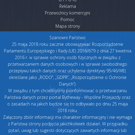
Reklama
Przewoźnicy komercyjni
Pomoc
Mapa strony
Kontakt
Szanowni Państwo
25 maja 2018 roku zacznie obowiązywać Rozporządzenie
Parlamentu Europejskiego i Rady (UE) 2016/679 z dnia 27 kwietnia
2016 r. w sprawie ochrony osób fizycznych w związku z
przetwarzaniem danych osobowych i w sprawie swobodnego
przepływu takich danych oraz uchylenia dyrektywy 95/46/WE(
określane jako „RODO”, „GDPR”, „Rozporządzenie o Ochronie
Danych”).
W związku z tym chcielibyśmy poinformować o przetwarzaniu
Państwa danych przez portal Bytheway - Wspólne Przejazdy oraz
o zasadach na jakich będzie się to odbywało po dniu 25 maja
2018 roku.
Załączony zbiór informacji ma charakter informacyjny i nie wymaga
„DOTACJE NA INNOWACJE” „Projekt współfinansowany przez Unię Europejską ze środków
Europejskiego Funduszu
z Państwa strony podjęcia jakichkolwiek działań. W przypadku
Rozwoju Regionalnego w ramach Programu Operacyjnego Innowacyjna Gospodarka 2007-
pytań, uwag lub sugestii dotyczących zawartych informacji lub
2013